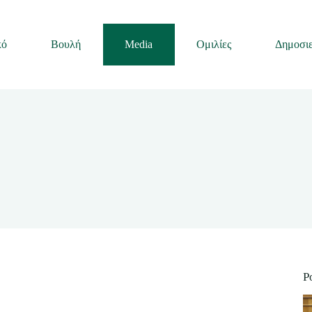
κό
Βουλή
Media
Ομιλίες
Δημοσιε
P