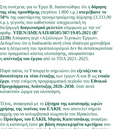
Στη συνέχεια, για το Έργο Β, διαπιστώθηκε ότι η
δόμηση
της νέας προσθήκης
(περίπου 1.800 τ.μ.)
υπερέβαινε το
50%
της υφιστάμενης προσμετρούμενης δόμησης (3.333,90
τ.μ.), γεγονός που καθιστούσε υποχρεωτική τη
διεξαγωγή
διαγωνισμού μελετών
σύμφωνα με την υπ’
αριθμ.
ΥΠΕΝ/ΔΜΕΑΑΠ/48505/387/19.05.2021 (Β’
2239)
Απόφαση περί «Αξιόλογων Τεχνικών Έργων».
Δεδομένου ότι η διαδικασία αυτή είναι ιδιαίτερα χρονοβόρα
και η δέσμευση του προϋπολογισμού δεν θα ανταποκρινόταν
στο πραγματικό κόστος υλοποίησης, αποφασίστηκε
η
απένταξη του έργου
από το ΤΠΑ 2021–2025.
Παρά ταύτα, το Υπουργείο σημειώνει ότι
εξετάζεται η
δυνατότητα εκ νέου ένταξης
των έργων Α και Β ως
ενιαίο
έργο
, στην επόμενη προγραμματική περίοδο του
Εθνικού
Προγράμματος Ανάπτυξης 2026–2030
, όταν αυτά
καταστούν ώριμα για υλοποίηση.
Τέλος, αναφορικά με το
ζήτημα της κατανομής ωρών
χρήσης της πισίνας του ΕΑΚΗ
, που αποτελεί σημείο
αιχμής για τα κολυμβητικά σωματεία του Ηρακλείου,
ο
Πρόεδρος του ΕΑΚΗ, Μηνάς Καπετανάκης
αναφέρει
ότι η κατανομή έγινε
με βάση συγκεκριμένα κριτήρια
που