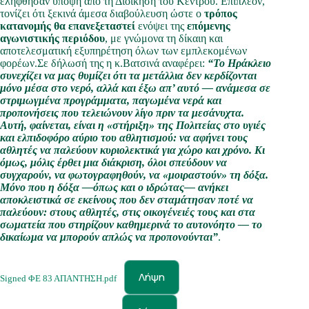
ελήφθησαν υπόψη από τη Διοίκηση του Κέντρου. Επιπλέον,
τονίζει ότι ξεκινά άμεσα διαβούλευση ώστε ο
τρόπος
κατανομής θα επανεξεταστεί
ενόψει της
επόμενης
αγωνιστικής περιόδου
, με γνώμονα τη δίκαιη και
αποτελεσματική εξυπηρέτηση όλων των εμπλεκομένων
φορέων.Σε δήλωσή της η κ.Βατσινά αναφέρει:
“Το Ηράκλειο
συνεχίζει να μας θυμίζει ότι τα μετάλλια δεν κερδίζονται
μόνο μέσα στο νερό, αλλά και έξω απ’ αυτό — ανάμεσα σε
στριμωγμένα προγράμματα, παγωμένα νερά και
προπονήσεις που τελειώνουν λίγο πριν τα μεσάνυχτα.
Αυτή, φαίνεται, είναι η «στήριξη» της Πολιτείας στο υγιές
και ελπιδοφόρο αύριο του αθλητισμού: να αφήνει τους
αθλητές να παλεύουν κυριολεκτικά για χώρο και χρόνο. Κι
όμως, μόλις έρθει μια διάκριση, όλοι σπεύδουν να
συγχαρούν, να φωτογραφηθούν, να «μοιραστούν» τη δόξα.
Μόνο που η δόξα —όπως και ο ιδρώτας— ανήκει
αποκλειστικά σε εκείνους που δεν σταμάτησαν ποτέ να
παλεύουν: στους αθλητές, στις οικογένειές τους και στα
σωματεία που στηρίζουν καθημερινά το αυτονόητο — το
δικαίωμα να μπορούν απλώς να προπονούνται”
.
Λήψη
Signed ΦΕ 83 ΑΠΑΝΤΗΣΗ.pdf