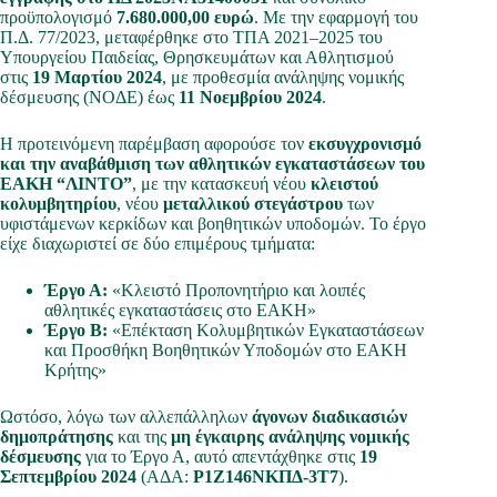
προϋπολογισμό
7.680.000,00 ευρώ
. Με την εφαρμογή του
Π.Δ. 77/2023, μεταφέρθηκε στο ΤΠΑ 2021–2025 του
Υπουργείου Παιδείας, Θρησκευμάτων και Αθλητισμού
στις
19 Μαρτίου 2024
, με προθεσμία ανάληψης νομικής
δέσμευσης (ΝΟΔΕ) έως
11 Νοεμβρίου 2024
.
Η προτεινόμενη παρέμβαση αφορούσε τον
εκσυγχρονισμό
και την αναβάθμιση των αθλητικών εγκαταστάσεων του
ΕΑΚΗ “ΛΙΝΤΟ”
, με την κατασκευή νέου
κλειστού
κολυμβητηρίου
, νέου
μεταλλικού στεγάστρου
των
υφιστάμενων κερκίδων και βοηθητικών υποδομών. Το έργο
είχε διαχωριστεί σε δύο επιμέρους τμήματα:
Έργο Α:
«Κλειστό Προπονητήριο και λοιπές
αθλητικές εγκαταστάσεις στο ΕΑΚΗ»
Έργο Β:
«Επέκταση Κολυμβητικών Εγκαταστάσεων
και Προσθήκη Βοηθητικών Υποδομών στο ΕΑΚΗ
Κρήτης»
Ωστόσο, λόγω των αλλεπάλληλων
άγονων διαδικασιών
δημοπράτησης
και της
μη έγκαιρης ανάληψης νομικής
δέσμευσης
για το Έργο Α, αυτό απεντάχθηκε στις
19
Σεπτεμβρίου 2024
(ΑΔΑ:
Ρ1Ζ146ΝΚΠΔ-3Τ7
).