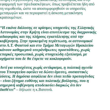
εφαρμογή των τηλεδιασκέψεων, όπως προβλέπεται ήδη από
τη νομοθεσία, ώστε να αποσυμφορηθούν οι υπηρεσίες
μεταγωγών και να περιοριστεί η άσκοπη μετακίνηση
κρατουμένων.
“Η εικόνα διάλυσης σε κρίσιμες υπηρεσίες της Ελληνικής
Αστυνομίας στην Κρήτη είναι αποτέλεσμα της διαχρονικής
αδιαφορίας και της πλήρους εγκατάλειψης από την
κυβέρνηση. Στην προκειμένη περίπτωση, οι αστυνομικοί
στο Α.Τ. Φαιστού και στο Τμήμα Μεταγωγών Ηρακλείου
κάνουν καθημερινά υπεράνθρωπες προσπάθειες, χωρίς
επαρκές προσωπικό, χωρίς στοιχειώδη εξοπλισμό, με
οχήματα που δε θα έπρεπε να κυκλοφορούν.
Αντί για υποσχέσεις χωρίς αντίκρισμα, η πολιτική ηγεσία
του Υπουργείου οφείλει να δώσει άμεσες, ουσιαστικές
λύσεις. Η δημόσια ασφάλεια δεν είναι πεδίο προπαγάνδας
– είναι ζήτημα ευθύνης και πολιτικής βούλησης, που η
σημερινή κυβέρνηση αποδεικνύει διαρκώς ότι δεν
διαθέτει”
– δήλωσε η κ.Βατσινά.