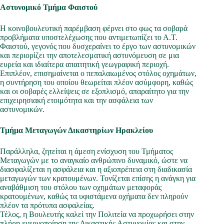
Αστυνομικό Τμήμα Φαιστού
Η κοινοβουλευτική παρέμβαση φέρνει στο φως τα σοβαρά
προβλήματα υποστελέχωσης που αντιμετωπίζει το Α.Τ.
Φαιστού, γεγονός που δυσχεραίνει το έργο των αστυνομικών
και περιορίζει την αποτελεσματική αστυνόμευση σε μια
ευρεία και ιδιαίτερα απαιτητική γεωγραφική περιοχή.
Επιπλέον, επισημαίνεται ο πεπαλαιωμένος στόλος οχημάτων,
η συντήρηση του οποίου θεωρείται πλέον ασύμφορη, καθώς
και οι σοβαρές ελλείψεις σε εξοπλισμό, απαραίτητο για την
επιχειρησιακή ετοιμότητα και την ασφάλεια των
αστυνομικών.
Τμήμα Μεταγωγών Δικαστηρίων Ηρακλείου
Παράλληλα, ζητείται η άμεση ενίσχυση του Τμήματος
Μεταγωγών με το αναγκαίο ανθρώπινο δυναμικό, ώστε να
διασφαλίζεται η ασφάλεια και η αξιοπρέπεια στη διαδικασία
μεταγωγών των κρατουμένων. Τονίζεται επίσης η ανάγκη για
αναβάθμιση του στόλου των οχημάτων μεταφοράς
κρατουμένων, καθώς τα υφιστάμενα οχήματα δεν πληρούν
πλέον τα πρότυπα ασφαλείας.
Τέλος, η Βουλευτής καλεί την Πολιτεία να προχωρήσει στην
πλήρη ενεργοποίηση της Δικαστικής Αστυνομίας και στην