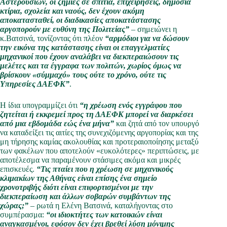
Αστερουσίων, οι ζημιές σε σπίτια, επιχειρήσεις, δημόσια
κτίρια, σχολεία και ναούς, δεν έχουν ακόμη
αποκατασταθεί, οι διαδικασίες αποκατάστασης
αργοπορούν με ευθύνη της Πολιτείας”
– σημειώνει η
κ.Βατσινά, τονίζοντας ότι πλέον
“αρμόδιοι για να δώσουν
την εικόνα της κατάστασης είναι οι επαγγελματίες
μηχανικοί που έχουν αναλάβει να διεκπεραιώσουν τις
μελέτες και τα έγγραφα των πολιτών, χωρίος όμως να
βρίσκουν «σύμμαχό» τους ούτε το χρόνο, ούτε τις
Υπηρεσίες ΔΑΕΦΚ”
.
Η ίδια υπογραμμίζει ότι
“η χρέωση ενός εγγράφου που
ζητείται ή εκκρεμεί προς τη ΔΑΕΦΚ μπορεί να διαρκέσει
από μια εβδομάδα εώς ένα μήνα”
και ζητά από τον υπουργό
να καταδείξει τις αιτίες της συνεχιζόμενης αργοπορίας και της
μη τήρησης καμίας ακολουθίας και προτεραιοποίησης μεταξύ
των φακέλων που αποτελούν «ευκολότερες» περιπτώσεις, με
αποτέλεσμα να παραμένουν στάσιμες ακόμα και μικρές
επισκευές.
“Τις πταίει που η χρέωση σε μηχανικούς
κλιμακίων της Αθήνας είναι επίσης ένα σημείο
χρονοτριβής διότι είναι επιφορτισμένοι με την
διεκπεραίωση και άλλων σοβαρών συμβάντων της
χώρας;”
– ρωτά η Ελένη Βατσινά, καταλήγοντας στο
συμπέρασμα:
“οι ιδιοκτήτες των κατοικιών είναι
αναγκασμένοι, εφόσον δεν έχει βρεθεί λύση μόνιμης