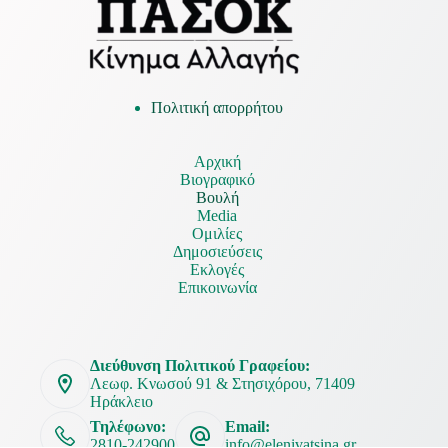
Πολιτική απορρήτου
Αρχική
Βιογραφικό
Βουλή
Media
Ομιλίες
Δημοσιεύσεις
Εκλογές
Επικοινωνία
Διεύθυνση Πολιτικού Γραφείου:
Λεωφ. Κνωσού 91 & Στησιχόρου, 71409
Ηράκλειο
Τηλέφωνο:
Email:
2810-242900
info@elenivatsina.gr