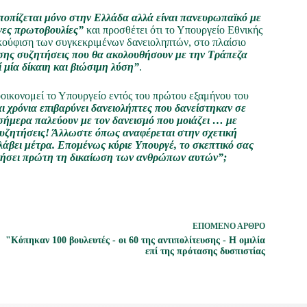
τοπίζεται μόνο στην Ελλάδα αλλά είναι πανευρωπαϊκό με
νες πρωτοβουλίες”
και προσθέτει ότι το Υπουργείο Εθνικής
κούφιση των συγκεκριμένων δανειοληπτών, στο πλαίσιο
ίσης συζητήσεις που θα ακολουθήσουν με την Τράπεζα
 μία
δίκαιη και βιώσιμη λύση”
.
οικονομεί το Υπουργείο εντός του πρώτου εξαμήνου του
ι χρόνια επιβαρύνει δανειολήπτες που δανείστηκαν σε
 σήμερα παλεύουν με τον δανεισμό που μοιάζει … με
συζητήσεις! Άλλωστε όπως αναφέρεται στην σχετική
λάβει μέτρα. Επομένως κύριε Υπουργέ, το σκεπτικό σας
δικήσει πρώτη τη δικαίωση των ανθρώπων αυτών”;
ΕΠΌΜΕΝΟ
ΆΡΘΡΟ
"Κόπηκαν 100 βουλευτές - οι 60 της αντιπολίτευσης - Η ομιλία
επί της πρότασης δυσπιστίας