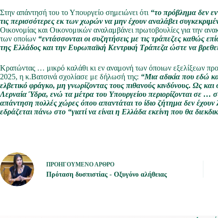
Στην απάντησή του το Υπουργείο σημειώνει ότι
“το πρόβλημα δεν εν
τις περισσότερες εκ των χωρών να μην έχουν αναλάβει συγκεκριμέ
Οικονομίας και Οικονομικών αναλαμβάνει πρωτοβουλίες για την ανα
των οποίων
“εντάσσονται οι συζητήσεις με τις τράπεζες καθώς επ
της Ελλάδος και την Ευρωπαϊκή Κεντρική Τράπεζα ώστε να βρεθεί
Κρατώντας … μικρό καλάθι κι εν αναμονή των όποιων εξελίξεων προ
2025, η κ.Βατσινά σχολίασε με δήλωσή της:
“Μια αδικία που εδώ κα
ελβετικό φράγκο, μη γνωρίζοντας τους πιθανούς κινδύνους. Ως και
Λερναία Ύδρα, ενώ τα μέτρα του Υπουργείου περιορίζονται σε … 
απάντηση πολλές χώρες όπου απαντάται το ίδιο ζήτημα δεν έχουν 
εδράζεται πάνω στο “γιατί να είναι η Ελλάδα εκείνη που θα διεκ
ΠΡΟΗΓΟΎΜΕΝΟ
ΆΡΘΡΟ
Πρόταση δυσπιστίας - Οξυγόνο αλήθειας