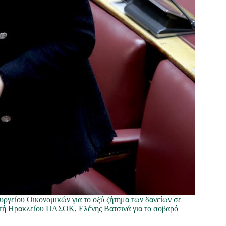
υργείου Οικονομικών για το οξύ ζήτημα των δανείων σε
υτή Ηρακλείου ΠΑΣΟΚ, Ελένης Βατσινά για το σοβαρό