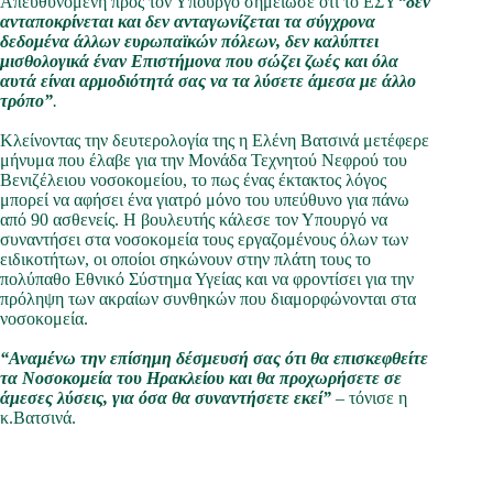
Απευθυνόμενη προς τον Υπουργό σημείωσε ότι το ΕΣΥ
“δεν
ανταποκρίνεται και δεν ανταγωνίζεται τα σύγχρονα
δεδομένα άλλων ευρωπαϊκών πόλεων, δεν καλύπτει
μισθολογικά έναν Επιστήμονα που σώζει ζωές και όλα
αυτά είναι αρμοδιότητά σας να τα λύσετε άμεσα με άλλο
τρόπο”
.
Κλείνοντας την δευτερολογία της η Ελένη Βατσινά μετέφερε
μήνυμα που έλαβε για την Μονάδα Τεχνητού Νεφρού του
Βενιζέλειου νοσοκομείου, το πως ένας έκτακτος λόγος
μπορεί να αφήσει ένα γιατρό μόνο του υπεύθυνο για πάνω
από 90 ασθενείς. Η βουλευτής κάλεσε τον Υπουργό να
συναντήσει στα νοσοκομεία τους εργαζομένους όλων των
ειδικοτήτων, οι οποίοι σηκώνουν στην πλάτη τους το
πολύπαθο Εθνικό Σύστημα Υγείας και να φροντίσει για την
πρόληψη των ακραίων συνθηκών που διαμορφώνονται στα
νοσοκομεία.
“Αναμένω την επίσημη δέσμευσή σας ότι θα επισκεφθείτε
τα Νοσοκομεία του Ηρακλείου και θα προχωρήσετε σε
άμεσες λύσεις, για όσα θα συναντήσετε εκεί”
– τόνισε η
κ.Βατσινά.