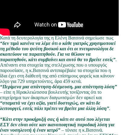
Κατά τη δευτερολογία της η Ελένη Βατσινά σημείωσε πως
“δεν τιμά κανένα να λέμε ότι ο κάθε γιατρός χρησιμοποιεί
τη μέθοδο του ψεύτη βοσκού και ότι οι πνευμονολόγοι δε
σκοπεύουν να παραιτηθούν. Για να θέλουν να
παραιτηθούν, κάτι συμβαίνει και αυτό θα το βρείτε εσείς”
.
Απέναντι στα στοιχεία της στελέχωσης που ο υπουργός
παρουσίασε, η κ.Βατσινά αντιπαρέβαλε τα στοιχεία που η
ίδια έχει στη διάθεσή της από επίσημους φορείς και κάνουν
λόγο για 729 υπηρετούντες, άρα 459 κενά.
“Περίμενα μια απάντηση-δέσμευση, μια απάντηση-λύση”
– είπε η Ηρακλειώτισσα βουλευτής τονίζοντας ότι το
επιχείρημα των άκαρπων διαγωνισμών δεν αρκεί και
“σταματά να έχει αξία, γιατί δυστυχώς, αν κάτι δε
λειτουργεί, εσείς πάλι πρέπει να βρείτε μια άλλη λύση”
.
“Κάτι στην προκήρυξή σας ή κάτι σε αυτό που λέγεται
ΕΣΥ δεν είναι ούτε καν ικανοποιητική παροδική λύση για
έναν νοσηλευτή ή έναν ιατρό”
– τόνισε η κ.Βατσινά.