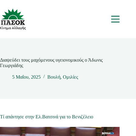
Μετάβαση
στο
περιεχόμενο
Μενου
Διαψεύδει τους μαχόμενους υγειονομικούς ο Άδωνις
Γεωργιάδης
5 Μαΐου, 2025
Βουλή
,
Ομιλίες
Τί απάντησε στην Ελ.Βατσινά για το Βενιζέλειο