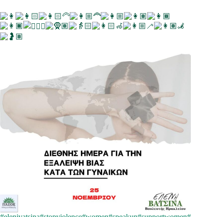
#elenivatsina
#stopviolence
#women
#speakup
#supportwomen
#