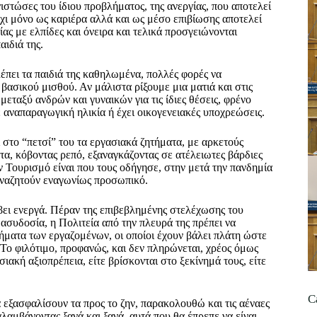
τώσες του ίδιου προβλήματος, της ανεργίας, που αποτελεί
χι μόνο ως καριέρα αλλά και ως μέσο επιβίωσης αποτελεί
ίας με ελπίδες και όνειρα και τελικά προσγειώνονται
αιδιά της.
έπει τα παιδιά της καθηλωμένα, πολλές φορές να
βασικού μισθού. Αν μάλιστα ρίξουμε μια ματιά και στις
εταξύ ανδρών και γυναικών για τις ίδιες θέσεις, φρένο
ε αναπαραγωγική ηλικία ή έχει οικογενειακές υποχρεώσεις.
στο “πετσί” του τα εργασιακά ζητήματα, με αρκετούς
τα, κόβοντας ρεπό, εξαναγκάζοντας σε ατέλειωτες βάρδιες
 Τουρισμό είναι που τους οδήγησε, στην μετά την πανδημία
 αναζητούν εναγωνίως προσωπικό.
άβει ενεργά. Πέραν της επιβεβλημένης στελέχωσης του
ασυδοσία, η Πολιτεία από την πλευρά της πρέπει να
ήματα των εργαζομένων, οι οποίοι έχουν βάλει πλάτη ώστε
Το φιλότιμο, προφανώς, και δεν πληρώνεται, χρέος όμως
ιακή αξιοπρέπεια, είτε βρίσκονται στο ξεκίνημά τους, είτε
C
ξασφαλίσουν τα προς το ζην, παρακολουθώ και τις αέναες
αμβάνοντας ξανά και ξανά, αυτά που θα έπρεπε να είναι