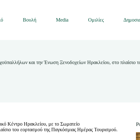
κό
Βουλή
Media
Ομιλίες
Δημοσιε
χοϋπαλλήλων και την Ένωση Ξενοδοχείων Ηρακλείου, στο πλαίσιο 
ικό Κέντρο Ηρακλείου, με το Σωματείο
P
αίσιο του εορτασμού της Παγκόσμιας Ημέρας Τουρισμού.