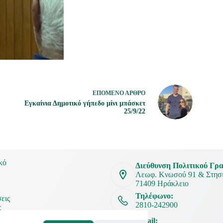
ΕΠΌΜΕΝΟ
ΆΡΘΡΟ
Εγκαίνια Δημοτικό γήπεδο μίνι μπάσκετ
25/9/22
κό
Διεύθυνση Πολιτικού Γρα
Λεωφ. Κνωσού 91 & Στησι
71409 Ηράκλειο
ς
Τηλέφωνο:
εις
2810-242900
ς
νία
Email: