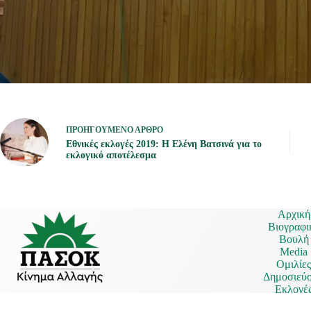
ΠΡΟΗΓΟΎΜΕΝΟ
ΆΡΘΡΟ
Εθνικές εκλογές 2019: Η Ελένη Βατσινά για το
εκλογικό αποτέλεσμα
Αρχική
Βιογραφι
Βουλή
Media
Ομιλίε
Δημοσιεύσ
Εκλογέ
Επικοινω
Πολιτική απορρήτου