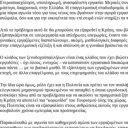
Ετεροαπασχόληση, υποπληρωμή, ανασφάλιστη εργασία: Μερικές συνισ
μάστιγα, διαχρονικά, στην Ελλάδα. Η επαγγελματική σταδιοδρομία, ό
μία πάγια αγωνία τόσο για τους νέους που βγαίνουν στην αγορά εργασ
ανώμαλα, όσο και για την οικογένεια που επί σειρά ετών στηρίζει τα π
Από το πρόβλημα αυτό δε θα μπορούσε να εξαιρεθεί η Κρήτη, που βλ
εξαναγκάζονται σε υπερεργασία και απλήρωτες υπερωρίες, έναντι του 
γυναίκες εργαζόμενες διαπιστώνουμε, ακόμη, μισθολογικές διαφορές μ
στην επαγγελματική εξέλιξη ή και απόλυση αν η γυναίκα βρίσκεται σ
Ο κλάδος των ξενοδοχοϋπαλλήλων είναι ένας κλάδος που έχει βιώσει 
εργοδότες – όχι όλους, ευτυχώς – να καταπατούν εργασιακά δικαιώμα
και πάντα … με το βασικό μισθό. Η εξάντληση των εργαζομένων στον
εποχή, σε άλλα επαγγέλματα, με τους επιχειρηματίες του κλάδου να
Την ίδια ώρα όμως, ρόλο έχει και η Πολιτεία και πρέπει να τον αναλ
ελεγκτικού μηχανισμού προκειμένου να παταχθεί η όποια εργοδοτική 
ενσκύψει πάνω από τα προβλήματα και να ακούσει τα πραγματικά ζητ
η Κρήτη να αποτελεί πια “κορωνίδα” του Τουρισμού όλης της χώρας. 
της Πολιτείας είναι να εξασφαλίσει στους ανθρώπους αυτούς την εργασ
κουβαλούν χρόνια εμπειρίας και προϋπηρεσίας.
Παρακολουθώ με αγωνία τον καθημερινό αγώνα των εργαζομένων να ε
προσπάθειες των συνδικαλιστικών εκπροσώπων να διεκδικούν, επαναλ