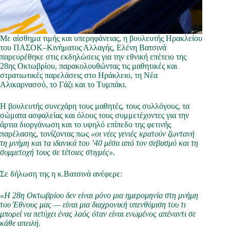
Με αίσθημα τιμής και υπερηφάνειας, η βουλευτής Ηρακλείου
του ΠΑΣΟΚ–Κινήματος Αλλαγής, Ελένη Βατσινά
παρευρέθηκε στις εκδηλώσεις για την εθνική επέτειο της
28ης Οκτωβρίου, παρακολουθώντας τις μαθητικές και
στρατιωτικές παρελάσεις στο Ηράκλειο, τη Νέα
Αλικαρνασσό, το Γάζι και το Τυμπάκι.
Η βουλευτής συνεχάρη τους μαθητές, τους συλλόγους, τα
σώματα ασφαλείας και όλους τους συμμετέχοντες για την
άρτια διοργάνωση και το υψηλό επίπεδο της φετινής
παρέλασης, τονίζοντας πως
«οι νέες γενιές κρατούν ζωντανή
τη μνήμη και τα ιδανικά του ’40 μέσα από τον σεβασμό και τη
συμμετοχή τους σε τέτοιες στιγμές».
Σε δήλωση της η κ.Βατσινά ανέφερε:
«Η 28η Οκτωβρίου δεν είναι μόνο μια ημερομηνία στη μνήμη
του Έθνους μας — είναι μια διαχρονική υπενθύμιση του τι
μπορεί να πετύχει ένας λαός όταν είναι ενωμένος απέναντι σε
κάθε απειλή.