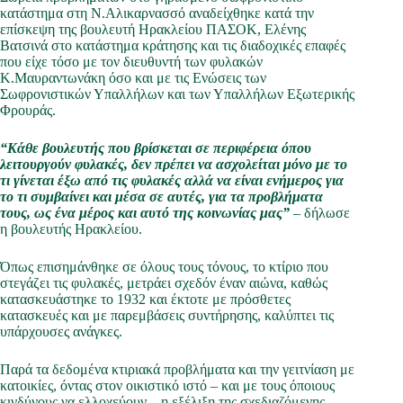
κατάστημα στη Ν.Αλικαρνασσό αναδείχθηκε κατά την
επίσκεψη της βουλευτή Ηρακλείου ΠΑΣΟΚ, Ελένης
Βατσινά στο κατάστημα κράτησης και τις διαδοχικές επαφές
που είχε τόσο με τον διευθυντή των φυλακών
Κ.Μαυραντωνάκη όσο και με τις Ενώσεις των
Σωφρονιστικών Υπαλλήλων και των Υπαλλήλων Εξωτερικής
Φρουράς.
“Κάθε βουλευτής που βρίσκεται σε περιφέρεια όπου
λειτουργούν φυλακές, δεν πρέπει να ασχολείται μόνο με το
τι γίνεται έξω από τις φυλακές αλλά να είναι ενήμερος για
το τι συμβαίνει και μέσα σε αυτές, για τα προβλ
ή
ματα
τους, ως ένα μέρος και αυτό της κοινωνίας μας”
– δήλωσε
η βουλευτής Ηρακλείου.
Όπως επισημάνθηκε σε όλους τους τόνους, το κτίριο που
στεγάζει τις φυλακές, μετράει σχεδόν έναν αιώνα, καθώς
κατασκευάστηκε το 1932 και έκτοτε με πρόσθετες
κατασκευές και με παρεμβάσεις συντήρησης, καλύπτει τις
υπάρχουσες ανάγκες.
Παρά τα δεδομένα κτιριακά προβλήματα και την γειτνίαση με
κατοικίες, όντας στον οικιστικό ιστό – και με τους όποιους
κινδύνους να ελλοχεύουν – η εξέλιξη της σχεδιαζόμενης