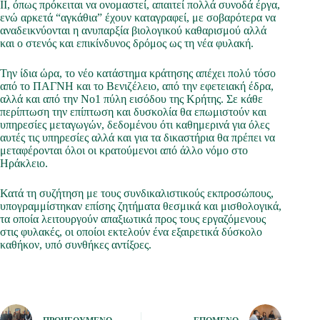
ΙΙ, όπως πρόκειται να ονομαστεί, απαιτεί πολλά συνοδά έργα,
ενώ αρκετά “αγκάθια” έχουν καταγραφεί, με σοβαρότερα να
αναδεικνύονται η ανυπαρξία βιολογικού καθαρισμού αλλά
και ο στενός και επικίνδυνος δρόμος ως τη νέα φυλακή.
Την ίδια ώρα, το νέο κατάστημα κράτησης απέχει πολύ τόσο
από το ΠΑΓΝΗ και το Βενιζέλειο, από την εφετειακή έδρα,
αλλά και από την Νο1 πύλη εισόδου της Κρήτης. Σε κάθε
περίπτωση την επίπτωση και δυσκολία θα επωμιστούν και
υπηρεσίες μεταγωγών, δεδομένου ότι καθημερινά για όλες
αυτές τις υπηρεσίες αλλά και για τα δικαστήρια θα πρέπει να
μεταφέρονται όλοι οι κρατούμενοι από άλλο νόμο στο
Ηράκλειο.
Κατά τη συζήτηση με τους συνδικαλιστικούς εκπροσώπους,
υπογραμμίστηκαν επίσης ζητήματα θεσμικά και μισθολογικά,
τα οποία λειτουργούν απαξιωτικά προς τους εργαζόμενους
στις φυλακές, οι οποίοι εκτελούν ένα εξαιρετικά δύσκολο
καθήκον, υπό συνθήκες αντίξοες.