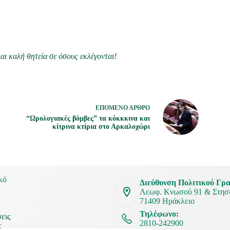
ι καλή θητεία σε όσους εκλέγονται!
ΕΠΌΜΕΝΟ
ΆΡΘΡΟ
“Ωρολογιακές βόμβες” τα κόκκκινα και
κίτρινα κτίρια στο Αρκαλοχώρι
κό
Διεύθυνση Πολιτικού Γρα
Λεωφ. Κνωσού 91 & Στησι
71409 Ηράκλειο
ς
Τηλέφωνο:
εις
2810-242900
ς