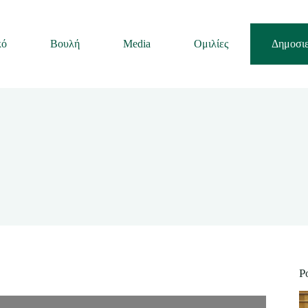
κό
Βουλή
Media
Ομιλίες
Δημοσιε
P