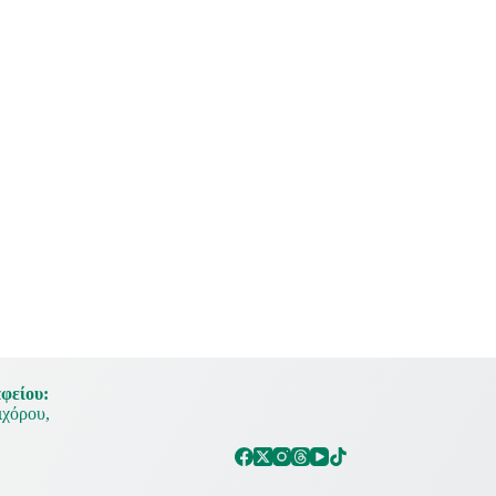
φείου:
χόρου,