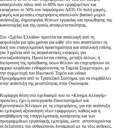
απασχολούν πάνω από το 60% των εργαζομένων και
εισφέρουν το 50% του παγκόσμιου ΑΕΠ. Οι πολύ μικρές,
μικρές και μεσαίες επιχειρήσεις αποτελούν βασικό μοχλό
ανάπτυξης, δημιουργίας θέσεων εργασίας και προώθησης της
καινοτομίας και της υγιούς ανταγωνιστικότητας.
Στο «Σχέδιο Ελλάδα» προτείνεται απαλλαγή από τη
φορολογία για τρία χρόνια για κάθε νέο που αναπτύσσει τη
δική του επαγγελματική δραστηριότητα και απαλλαγή επίσης
για 3 χρόνια από τις ασφαλιστικές εισφορές για
συνταξιοδότηση. Προτείνεται επίσης, μεταξύ άλλων, η
διεύρυνση της πρόσβασης όσων θέλουν να επιχειρήσουν σε
αρχικό κεφάλαιο ενθαρρύνοντας τα Ταμεία Συμμετοχών, με
την συμμετοχή του Ιδιωτικού Τομέα και ειδικά
Προγράμματα από το Τραπεζικό Σύστημα, για να συμβάλλει
στην ανάπτυξη της ρευστότητας στην Οικονομία.
Κυρίαρχη θέση στο σχεδιασμό που το «Κίνημα Αλλαγής»
προτείνει, έχει η συνεργασία Πανεπιστημίων και
Ερευνητικών Κέντρων με τις επιχειρήσεις, για την ανάπτυξη
κι εμπορική αξιοποίηση νέων εφαρμογών, καθώς και η
αναβάθμιση της επαγγελματικής κατάρτισης και των
προγραμμάτων εργασιακής εμπειρίας, ώστε αντιστοιχούνται
οι δεξιότητες του ανθρώπινου δυναμικού με τις νέες ανάγκες.