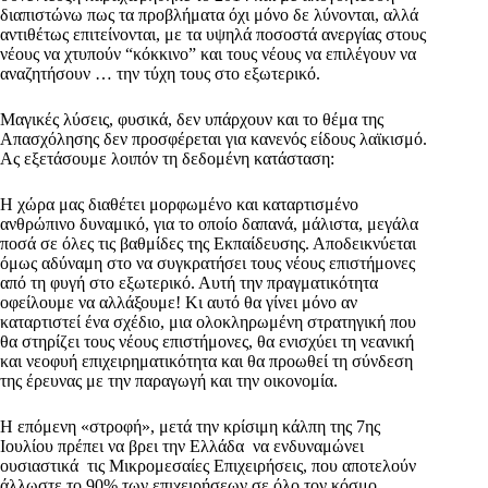
διαπιστώνω πως τα προβλήματα όχι μόνο δε λύνονται, αλλά
αντιθέτως επιτείνονται, με τα υψηλά ποσοστά ανεργίας στους
νέους να χτυπούν “κόκκινο” και τους νέους να επιλέγουν να
αναζητήσουν … την τύχη τους στο εξωτερικό.
Μαγικές λύσεις, φυσικά, δεν υπάρχουν και το θέμα της
Απασχόλησης δεν προσφέρεται για κανενός είδους λαϊκισμό.
Ας εξετάσουμε λοιπόν τη δεδομένη κατάσταση:
Η χώρα μας διαθέτει μορφωμένο και καταρτισμένο
ανθρώπινο δυναμικό, για το οποίο δαπανά, μάλιστα, μεγάλα
ποσά σε όλες τις βαθμίδες της Εκπαίδευσης. Αποδεικνύεται
όμως αδύναμη στο να συγκρατήσει τους νέους επιστήμονες
από τη φυγή στο εξωτερικό. Αυτή την πραγματικότητα
οφείλουμε να αλλάξουμε! Κι αυτό θα γίνει μόνο αν
καταρτιστεί ένα σχέδιο, μια ολοκληρωμένη στρατηγική που
θα στηρίζει τους νέους επιστήμονες, θα ενισχύει τη νεανική
και νεοφυή επιχειρηματικότητα και θα προωθεί τη σύνδεση
της έρευνας με την παραγωγή και την οικονομία.
Η επόμενη «στροφή», μετά την κρίσιμη κάλπη της 7ης
Ιουλίου πρέπει να βρει την Ελλάδα να ενδυναμώνει
ουσιαστικά τις Μικρομεσαίες Επιχειρήσεις, που αποτελούν
άλλωστε το 90% των επιχειρήσεων σε όλο τον κόσμο,