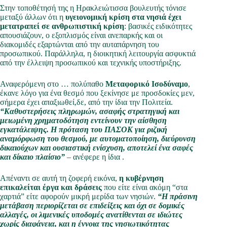
Στην τοποθέτησή της η Ηρακλειώτισσα βουλευτής τόνισε
μεταξύ άλλων ότι η
υγειονομική κρίση στα νησιά έχει
μετατραπεί σε ανθρωπιστική κρίση
: βασικές ειδικότητες
απουσιάζουν, ο εξοπλισμός είναι ανεπαρκής και οι
διακομιδές εξαρτώνται από την αυταπάρνηση του
προσωπικού. Παράλληλα, η διοικητική λειτουργία ασφυκτιά
από την έλλειψη προσωπικού και τεχνικής υποστήριξης.
Αναφερόμενη στο … πολύπαθο
Μεταφορικό Ισοδύναμο
,
έκανε λόγο για ένα θεσμό που ξεκίνησε με προσδοκίες μεν,
σήμερα έχει απαξιωθεί,δε, από την ίδια την Πολιτεία.
“Καθυστερήσεις πληρωμών, ασαφής στρατηγική και
μειωμένη χρηματοδότηση εντείνουν την αίσθηση
εγκατάλειψης. Η πρόταση του ΠΑΣΟΚ για ριζική
αναμόρφωση του θεσμού, με αυτοματοποίηση, διεύρυνση
δικαιούχων και ουσιαστική ενίσχυση, αποτελεί ένα σαφές
και δίκαιο πλαίσιο”
– ανέφερε η ίδια .
Απέναντι σε αυτή τη ζοφερή εικόνα,
η κυβέρνηση
επικαλείται έργα και δράσεις
που είτε είναι ακόμη “στα
χαρτιά” είτε αφορούν μικρή μερίδα των νησιών.
“Η πράσινη
μετάβαση περιορίζεται σε επιδείξεις και όχι σε δομικές
αλλαγές, οι λιμενικές υποδομές ανατίθενται σε ιδιώτες
χωρίς διαφάνεια, και η έννοια της νησιωτικότητας