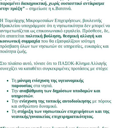
παραμένει
διακηρυκτική, χωρίς ουσιαστικό αντίκρισμα
στην πράξη”
–
σημείωσε η κ.Βατσινά.
Η Τομεάρχης Μικρομεσαίων Επιχειρήσεων, βουλευτής
Ηρακλείου υπογράμμισε ότι η νησιωτικότητα δεν μπορεί να
αντιμετωπίζεται ως επικοινωνιακό εργαλείο. Πρόσθεσε, δε,
ότι απαιτείται
πολιτική βούληση, θεσμική αλλαγή και
κοινωνική συμμαχία
που θα εξασφαλίζουν ισότιμη
πρόσβαση όλων των νησιωτών σε υπηρεσίες, ευκαιρίες και
ποιότητα ζωής.
Στο πλαίσιο αυτό, τόνισε ότι το ΠΑΣΟΚ-Κίνημα Αλλαγής
συνεχίζει να καταθέτει συγκεκριμένες προτάσεις με στόχο:
Τη
μόνιμη ενίσχυση της υγειονομικής
παρουσίας
στα νησιά.
Την
αναβάθμιση των δημόσιων υποδομών και
υπηρεσιών
.
Την
ενίσχυση της τοπικής αυτοδιοίκησης
με πόρους
και ανθρώπινο δυναμικό.
Τη
στήριξη των νησιωτικών επιχειρήσεων και της
νεανικής/γυναικείας επιχειρηματικότητας
.