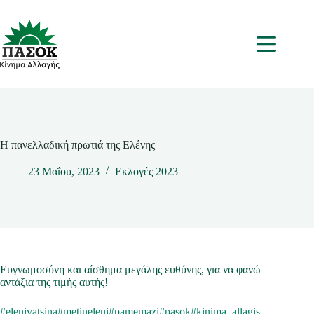
Μετάβαση
στο
περιεχόμενο
Μενου
Η πανελλαδική πρωτιά της Ελένης
23 Μαΐου, 2023
Εκλογές 2023
Ευγνωμοσύνη και αίσθημα μεγάλης ευθύνης, για να φανώ
αντάξια της τιμής αυτής!
#elenivatsina
#metineleni
#pamemazi
#pasok
#kinima_allagis