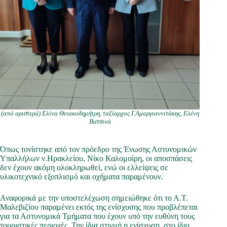
(από αριστερά) Ελίνα Θειακοδημήτρη, ταξίαρχος Γ.Αμαργιαννιτάκης, Ελένη
Βατσινά
Όπως τονίστηκε από τον πρόεδρο της Ένωσης Αστυνομικών
Υπαλλήλων ν.Ηρακλείου, Νίκο Καλομοίρη, οι αποσπάσεις
δεν έχουν ακόμη ολοκληρωθεί, ενώ οι ελλείψεις σε
υλικοτεχνικό εξοπλισμό και οχήματα παραμένουν.
Αναφορικά με την υποστελέχωση σημειώθηκε ότι το Α.Τ.
Μαλεβιζίου παραμένει εκτός της ενίσχυσης που προβλέπεται
για τα Αστυνομικά Τμήματα που έχουν υπό την ευθύνη τους
τουριστικές περιοχές. Την ίδια στιγμή η ενίσχυση, στο ίδιο