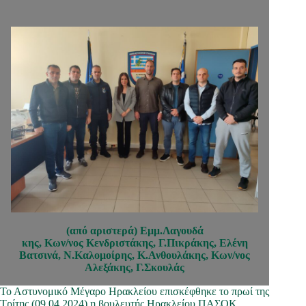
(από αριστερά) Εμμ.Λαγουδά
κης, Κων/νος Κενδριστάκης, Γ.Πικράκης, Ελένη
Βατσινά, Ν.Καλομοίρης, Κ.Ανθουλάκης, Κων/νος
Αλεξάκης, Γ.Σκουλάς
Το Αστυνομικό Μέγαρο Ηρακλείου επισκέφθηκε το πρωί της
Τρίτης (09.04.2024) η βουλευτής Ηρακλείου ΠΑΣΟΚ,