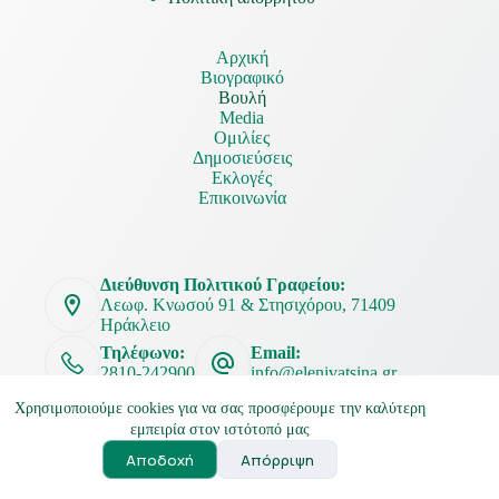
Αρχική
Βιογραφικό
Βουλή
Media
Ομιλίες
Δημοσιεύσεις
Εκλογές
Επικοινωνία
Διεύθυνση Πολιτικού Γραφείου:
Λεωφ. Κνωσού 91 & Στησιχόρου, 71409
Ηράκλειο
Τηλέφωνο:
Email:
2810-242900
info@elenivatsina.gr
Χρησιμοποιούμε cookies για να σας προσφέρουμε την καλύτερη
εμπειρία στον ιστότοπό μας
Αποδοχή
Απόρριψη
Ελένη Βατσινά Copyright © 2026
Powered by
MKS Advertising