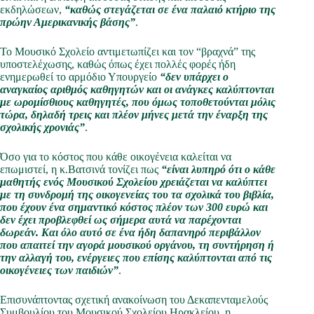
εκδηλώσεων,
“καθώς στεγάζεται σε ένα παλαιό κτήριο της
πρώην Αμερικανικής βάσης”
.
Το Μουσικό Σχολείο αντιμετωπίζει και τον “βραχνά” της
υποστελέχωσης, καθώς όπως έχει πολλές φορές ήδη
ενημερωθεί το αρμόδιο Υπουργείο
“δεν υπάρχει ο
αναγκαίος αριθμός καθηγητών και οι ανάγκες καλύπτονται
με ωρομίσθιους καθηγητές, που όμως τοποθετούνται μόλις
τώρα, δηλαδή τρεις και πλέον μήνες μετά την έναρξη της
σχολικής χρονιάς”
.
Όσο για το κόστος που κάθε οικογένεια καλείται να
επωμιστεί, η κ.Βατσινά τονίζει πως
“είναι λυπηρό ότι ο κάθε
μαθητής ενός Μουσικού Σχολείου χρειάζεται να καλύπτει
με τη συνδρομή της οικογενείας του τα σχολικά του βιβλία,
που έχουν ένα σημαντικό κόστος πλέον των 300 ευρώ και
δεν έχει προβλεφθεί ως σήμερα αυτά να παρέχονται
δωρεάν. Και όλο αυτό σε ένα ήδη δαπανηρό περιβάλλον
που απαιτεί την αγορά μουσικού οργάνου, τη συντήρηση ή
την αλλαγή του, ενέργειες που επίσης καλύπτονται από τις
οικογένειες των παιδιών”
.
Επισυνάπτοντας σχετική ανακοίνωση του Δεκαπενταμελούς
Συμβουλίου του Μουσικού Σχολείου Ηρακλείου, η