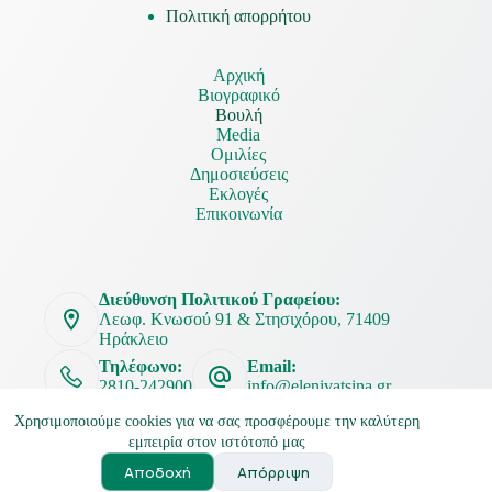
Πολιτική απορρήτου
Αρχική
Βιογραφικό
Βουλή
Media
Ομιλίες
Δημοσιεύσεις
Εκλογές
Επικοινωνία
Διεύθυνση Πολιτικού Γραφείου:
Λεωφ. Κνωσού 91 & Στησιχόρου, 71409
Ηράκλειο
Τηλέφωνο:
Email:
2810-242900
info@elenivatsina.gr
Χρησιμοποιούμε cookies για να σας προσφέρουμε την καλύτερη
εμπειρία στον ιστότοπό μας
Αποδοχή
Απόρριψη
Ελένη Βατσινά Copyright © 2026