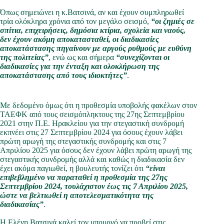
Όπως σημειώνει η κ.Βατσινά, αν και έχουν συμπληρωθεί
τρία ολόκληρα χρόνια από τον μεγάλο σεισμό,
“ο
ι ζημιές σε
σπίτια, επιχειρήσεις, δημόσια κτίρια, σχολεία και ναούς,
δεν έχουν ακόμη αποκατασταθεί, οι διαδικασίες
αποκατάστασης πηγαίνουν με αργούς ρυθμούς με ευθύνη
της πολιτείας”
, ενώ ως και σήμερα
“συνεχίζονται
οι
διαδικασίες για την ένταξη και ολοκλήρωση της
αποκατάστασης από τους ιδιοκτήτες”
.
Με δεδομένο όμως ότι η προθεσμία υποβολής φακέλων στον
ΤΑΕΦΚ από τους σεισμόπληκτους της 27ης Σεπτεμβρίου
2021 στην Π.Ε. Ηρακλείου για την στεγαστική συνδρομή
εκπνέει στις 27 Σεπτεμβρίου 2024 για όσους έχουν λάβει
πρώτη αρωγή της στεγαστικής συνδρομής και στις 7
Απριλίου 2025 για όσους δεν έχουν λάβει πρώτη αρωγή της
στεγαστικής συνδρομής αλλά και καθώς η διαδικασία δεν
έχει ακόμα παγιωθεί, η βουλευτής τονίζει ότι
“είναι
επιβεβλημένο να παραταθεί η προθεσμία της 27ης
Σεπτεμβρίου 2024, τουλάχιστον έως τις 7 Απριλίου 2025,
ώστε να βελτιωθεί η αποτελεσματικότητα της
διαδικασίας”
.
Η Ελένη Βατσινά καλεί τον υπουργό να προβεί στις