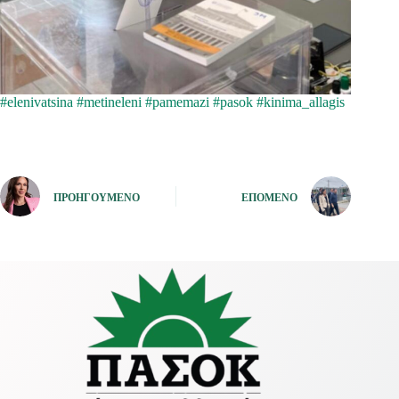
#elenivatsina
#metineleni
#pamemazi
#pasok
#kinima_allagis
ΠΡΟΗΓΟΎΜΕΝΟ
ΕΠΌΜΕΝΟ