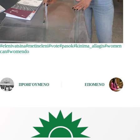
#elenivatsina
#metineleni
#vote
#pasok
#kinima_allagis
#women
can
#womendo
ΠΡΟΗΓΟΎΜΕΝΟ
ΕΠΌΜΕΝΟ