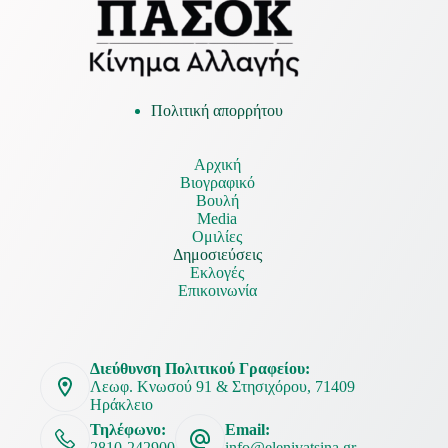
Πολιτική απορρήτου
Αρχική
Βιογραφικό
Βουλή
Media
Ομιλίες
Δημοσιεύσεις
Εκλογές
Επικοινωνία
Διεύθυνση Πολιτικού Γραφείου:
Λεωφ. Κνωσού 91 & Στησιχόρου, 71409
Ηράκλειο
Τηλέφωνο:
Email:
2810-242900
info@elenivatsina.gr