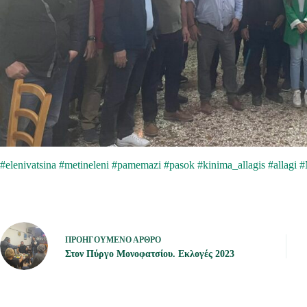
#elenivatsina
#metineleni
#pamemazi
#pasok
#kinima_allagis
#allagi
#
ΠΡΟΗΓΟΎΜΕΝΟ
ΆΡΘΡΟ
Στον Πύργο Μονοφατσίου. Εκλογές 2023