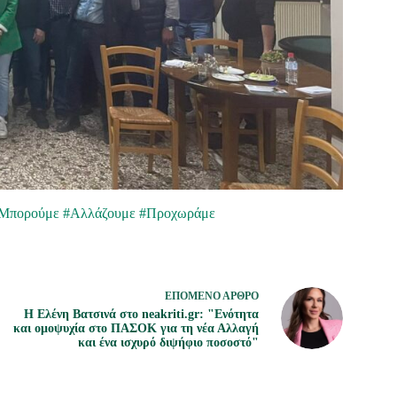
Μπορούμε
#Αλλάζουμε
#Προχωράμε
ΕΠΌΜΕΝΟ
ΆΡΘΡΟ
Η Ελένη Βατσινά στο neakriti.gr: "Ενότητα
και ομοψυχία στο ΠΑΣΟΚ για τη νέα Αλλαγή
και ένα ισχυρό διψήφιο ποσοστό"