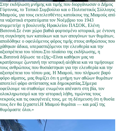
Στην εκδήλωση μνήμης και τιμής που διοργάνωσαν ο Δήμος
Γόρτυνας, το Τοπικό Συμβούλιο και ο Πολιτιστικός Σύλλογος
Μιαμούς, για τους εκτελεσθέντες κατοίκους της Μιαμούς από
τα ναζιστικά στρατεύματα τον Νοέμβριο του 1943
συμμετείχε η βουλευτής Ηρακλείου ΠΑΣΟΚ, Ελένη
Βατσινά.Σε έναν χώρο βαθιά φορτισμένο ιστορικά, με έντονη
τη συγκίνηση των κατοίκων και των απογόνων των θυμάτων,
αποδόθηκε ο οφειλόμενος φόρος τιμής στους ανθρώπους που
χάθηκαν άδικα, υπερασπιζόμενοι την ελευθερία και την
αξιοπρέπεια του τόπου.Στο πλαίσιο της εκδήλωσης, η
κ.Βατσινά δήλωσε τα εξής:«Είναι καθήκον μας να
κρατήσουμε ζωντανή την ιστορική αλήθεια και να τιμήσουμε
τους ανθρώπους που θυσιάστηκαν για την ελευθερία και την
αξιοπρέπεια του τόπου μας. Η Μιαμού, που πλήρωσε βαρύ
φόρο αίματος, μας θυμίζει ότι η μνήμη των αθώων θυμάτων
αποτελεί φάρο αντίστασης και δημοκρατίας.Σήμερα
οφείλουμε να σταθούμε ενωμένοι απέναντι στη βία, τον
ολοκληρωτισμό και την ιστορική λήθη, τιμώντας τους
νεκρούς και τις οικογένειές τους, με τη δέσμευση ότι η θυσία
τους δεν θα ξεχαστεί.Η Μιαμού θυμάται — και μαζί της
θυμόμαστε όλοι.»