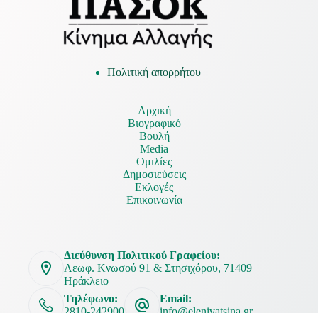
Πολιτική απορρήτου
Αρχική
Βιογραφικό
Βουλή
Media
Ομιλίες
Δημοσιεύσεις
Εκλογές
Επικοινωνία
Διεύθυνση Πολιτικού Γραφείου:
Λεωφ. Κνωσού 91 & Στησιχόρου, 71409
Ηράκλειο
Τηλέφωνο:
Email:
2810-242900
info@elenivatsina.gr