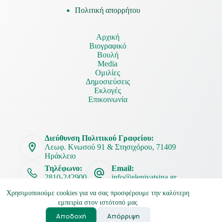
Πολιτική απορρήτου
Αρχική
Βιογραφικό
Βουλή
Media
Ομιλίες
Δημοσιεύσεις
Εκλογές
Επικοινωνία
Διεύθυνση Πολιτικού Γραφείου:
Λεωφ. Κνωσού 91 & Στησιχόρου, 71409
Ηράκλειο
Τηλέφωνο:
Email:
2810-242900
info@elenivatsina.gr
Χρησιμοποιούμε cookies για να σας προσφέρουμε την καλύτερη
εμπειρία στον ιστότοπό μας
Αποδοχή
Απόρριψη
Ελένη Βατσινά Copyright © 2026