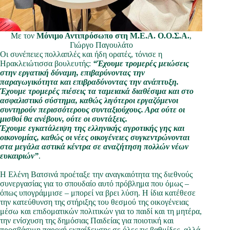
Με τον
Μόνιμο Αντιπρόσωπο στη Μ.Ε.Α. Ο.Ο.Σ.Α.
,
Γιώργο Παγουλάτο
Οι συνέπειες πολλαπλές και ήδη ορατές, τόνισε η
Ηρακλειώτισσα βουλευτής:
“Έχουμε τρομερές μειώσεις
στην εργατική δύναμη, επιβαρύνοντας την
παραγωγικότητα και επιβραδύνοντας την ανάπτυξη.
Έχουμε τρομερές πιέσεις τα ταμειακά διαθέσιμα και στο
ασφαλιστικό σύστημα, καθώς λιγότεροι εργαζόμενοι
συντηρούν περισσότερους συνταξιούχους. Αρα ούτε οι
μισθοί θα ανέβουν, ούτε οι συντάξεις.
Έχουμε εγκατάλειψη της ελληνικής αγροτικής γης και
οικονομίας, καθώς οι νέες οικογένειες συγκεντρώνονται
στα μεγάλα αστικά κέντρα σε αναζήτηση πολλών νέων
ευκαιριών”
.
Η Ελένη Βατσινά προέταξε την αναγκαιότητα της διεθνούς
συνεργασίας για το σπουδαίο αυτό πρόβλημα που όμως –
όπως υπογράμμισε – μπορεί να βρει λύση. Η ίδια κατέθεσε
την κατεύθυνση της στήριξης του θεσμού της οικογένειας
μέσω και επιδοματικών πολιτικών για το παιδί και τη μητέρα,
την ενίσχυση της δημόσιας Παιδείας για ποιοτική και
προσβάσιμη παροχή εκπαίδευσης σε όλες τις βαθμίδες, αλλά