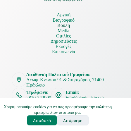
Αρχική
Βιογραφικό
Βουλή
Media
Ομιλίες
Δημοσιεύσεις
Εκλογές
Επικοινωνία
Διεύθυνση Πολιτικού Γραφείου:
Λεωφ. Κνωσού 91 & Στησιχόρου, 71409
Ηράκλειο
Τηλέφωνο:
Email:
2810-242900
info@elenivatsina.gr
Χρησιμοποιούμε cookies για να σας προσφέρουμε την καλύτερη
εμπειρία στον ιστότοπό μας
Αποδοχή
Απόρριψη
Ελένη Βατσινά Copyright © 2026
Powered by
MKS Advertising