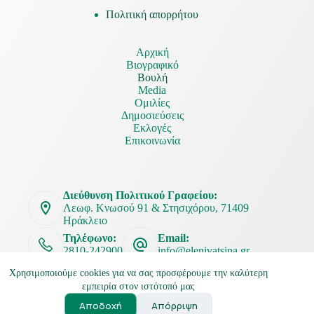
Πολιτική απορρήτου
Αρχική
Βιογραφικό
Βουλή
Media
Ομιλίες
Δημοσιεύσεις
Εκλογές
Επικοινωνία
Διεύθυνση Πολιτικού Γραφείου:
Λεωφ. Κνωσού 91 & Στησιχόρου, 71409
Ηράκλειο
Τηλέφωνο:
Email:
2810-242900
info@elenivatsina.gr
Χρησιμοποιούμε cookies για να σας προσφέρουμε την καλύτερη
εμπειρία στον ιστότοπό μας
Αποδοχή
Απόρριψη
Ελένη Βατσινά Copyright © 2026