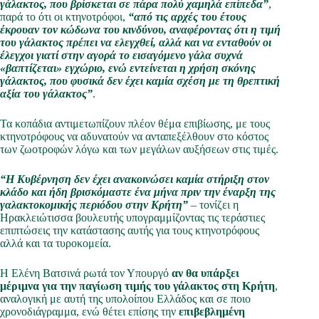
γάλακτος, που βρίσκεται σε πάρα πολύ χαμηλά επίπεδα”
,
παρά το ότι οι κτηνοτρόφοι,
“από τις αρχές του έτους
έκρουαν τον κώδωνα του κινδύνου, αναφέροντας ότι η τιμή
του γάλακτος πρέπει να ελεγχθεί, αλλά και να ενταθούν οι
έλεγχοι γιατί στην αγορά το εισαγόμενο γάλα συχνά
«βαπτίζεται» εγχώριο, ενώ εντείνεται η χρήση σκόνης
γάλακτος, που φυσικά δεν έχει καμία σχέση με τη θρεπτική
αξία του γάλακτος”
.
Τα κοπάδια αντιμετωπίζουν πλέον θέμα επιβίωσης, με τους
κτηνοτρόφους να αδυνατούν να ανταπεξέλθουν στο κόστος
των ζωοτροφών λόγω και των μεγάλων αυξήσεων στις τιμές.
“Η Κυβέρνηση δεν έχει ανακοινώσει καμία στήριξη στον
κλάδο και ήδη βρισκόμαστε ένα μήνα πριν την έναρξη της
γαλακτοκομικής περιόδου στην Κρήτη”
– τονίζει η
Ηρακλειώτισσα βουλευτής υπογραμμίζοντας τις τεράστιες
επιπτώσεις την κατάστασης αυτής για τους κτηνοτρόφους
αλλά και τα τυροκομεία.
Η Ελένη Βατσινά ρωτά τον Υπουργό
αν θα υπάρξ
ει
μέριμνα για την παγίωση τιμής του γάλακτος στη Κρήτη
,
αναλογική με αυτή της υπολοίπου Ελλάδος και σε ποιο
χρονοδιάγραμμα, ενώ θέτει επίσης την
επιβεβλημένη