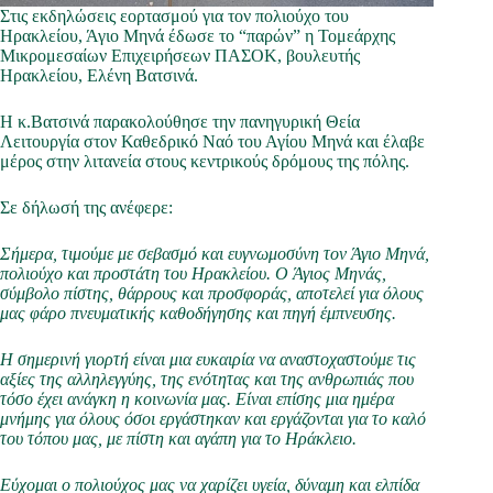
Στις εκδηλώσεις εορτασμού για τον πολιούχο του
Ηρακλείου, Άγιο Μηνά έδωσε το “παρών” η Τομεάρχης
Μικρομεσαίων Επιχειρήσεων ΠΑΣΟΚ, βουλευτής
Ηρακλείου, Ελένη Βατσινά.
Η κ.Βατσινά παρακολούθησε την πανηγυρική Θεία
Λειτουργία στον Καθεδρικό Ναό του Αγίου Μηνά και έλαβε
μέρος στην λιτανεία στους κεντρικούς δρόμους της πόλης.
Σε δήλωσή της ανέφερε:
Σήμερα, τιμούμε με σεβασμό και ευγνωμοσύνη τον Άγιο Μηνά,
πολιούχο και προστάτη του Ηρακλείου. Ο Άγιος Μηνάς,
σύμβολο πίστης, θάρρους και προσφοράς, αποτελεί για όλους
μας φάρο πνευματικής καθοδήγησης και πηγή έμπνευσης.
Η σημερινή γιορτή είναι μια ευκαιρία να αναστοχαστούμε τις
αξίες της αλληλεγγύης, της ενότητας και της ανθρωπιάς που
τόσο έχει ανάγκη η κοινωνία μας. Είναι επίσης μια ημέρα
μνήμης για όλους όσοι εργάστηκαν και εργάζονται για το καλό
του τόπου μας, με πίστη και αγάπη για το Ηράκλειο.
Εύχομαι ο πολιούχος μας να χαρίζει υγεία, δύναμη και ελπίδα