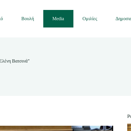
κό
Βουλή
Media
Ομιλίες
Δημοσιε
 Ελένη Βατσινά”
P