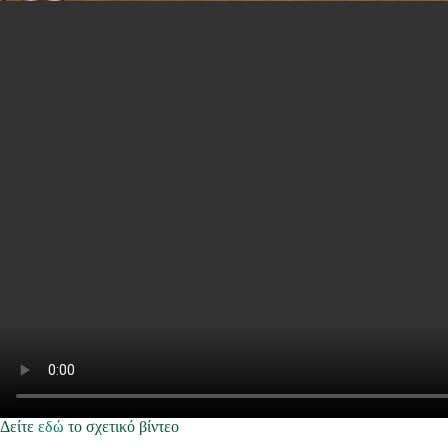
Δείτε
εδώ
το σχετικό βίντεο