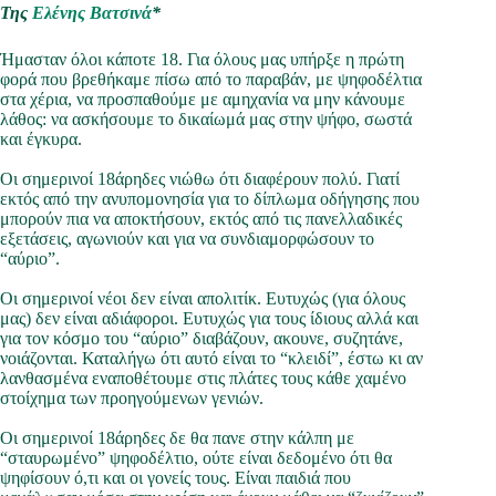
Της
Ελένης Βατσινά
*
Ήμασταν όλοι κάποτε 18. Για όλους μας υπήρξε η πρώτη
φορά που βρεθήκαμε πίσω από το παραβάν, με ψηφοδέλτια
στα χέρια, να προσπαθούμε με αμηχανία να μην κάνουμε
λάθος: να ασκήσουμε το δικαίωμά μας στην ψήφο, σωστά
και έγκυρα.
Οι σημερινοί 18άρηδες νιώθω ότι διαφέρουν πολύ. Γιατί
εκτός από την ανυπομονησία για το δίπλωμα οδήγησης που
μπορούν πια να αποκτήσουν, εκτός από τις πανελλαδικές
εξετάσεις, αγωνιούν και για να συνδιαμορφώσουν το
“αύριο”.
Οι σημερινοί νέοι δεν είναι απολιτίκ. Ευτυχώς (για όλους
μας) δεν είναι αδιάφοροι. Ευτυχώς για τους ίδιους αλλά και
για τον κόσμο του “αύριο” διαβάζουν, ακουνε, συζητάνε,
νοιάζονται. Καταλήγω ότι αυτό είναι το “κλειδί”, έστω κι αν
λανθασμένα εναποθέτουμε στις πλάτες τους κάθε χαμένο
στοίχημα των προηγούμενων γενιών.
Οι σημερινοί 18άρηδες δε θα πανε στην κάλπη με
“σταυρωμένο” ψηφοδέλτιο, ούτε είναι δεδομένο ότι θα
ψηφίσουν ό,τι και οι γονείς τους. Είναι παιδιά που