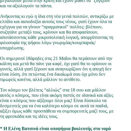
μεγάλωσαν μέσα στην κρίση και έχουν μάθει να “ζυγίζουν”
και να αξιολογούν τα πάντα.
Ανήκοντας κι εγώ η ίδια στη νέα γενιά πολιτών, αντικρίζω με
ελπίδα και αισιοδοξία αυτούς τους νέους, γιατί έχουν όλα τα
εχέγγυα για να γίνουν “πραγματικοί” πολίτες: βλέπουν,
συζητάνε μεταξύ τους, κρίνουν και θα αποφασίσουν,
αποτάσσοντας κάθε μικροπολιτική λογική, απορρίπτοντας τη
φιλοσοφία της ψήφου λόγω γνωριμίας/κουμπαριάς/
υποχρέωσης.
Οι σημερινοί 18άρηδες στις 21 Μαΐου θα περάσουν από την
κάλπη και μετά θα πάνε για καφέ, όχι γιατί θα το ορίσουν οι
γονείς, αλλά γιατί ξέρουν και αναγνωρίζουν ότι η αποχή δεν
είναι λύση, ότι πετώντας ένα δικαίωμά σου όχι μόνο δεν
τιμωρείς κανένα, αλλά μάλλον το αντίθετο.
Τον κόσμο τον βλέπεις “αλλιώς” στα 18 σου και μάλλον
αυτός ο κόσμος, που είναι ακόμη πιστός σε ιδανικά και αξίες
είναι ο κόσμος που αξίζουμε όλοι μας! Είναι δύσκολο να
δεσμευτείς για να ένα καλύτερο κόσμο σε αυτά τα παιδιά,
αξίζει όμως κάθε προσπάθεια να συμπορευτείς μαζί τους, με
τη φρεσκάδα και τις ιδέες τους.
* Η Ελένη Βατσινά είναι υποψήφια βουλευτής στο νομό