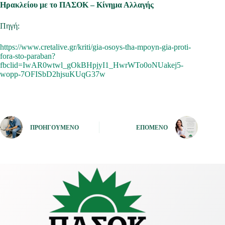
Ηρακλείου με το ΠΑΣΟΚ – Κίνημα Αλλαγής
Πηγή:
https://www.cretalive.gr/kriti/gia-osoys-tha-mpoyn-gia-proti-
fora-sto-paraban?
fbclid=IwAR0wtwl_gOkBHpjyI1_HwrWTo0oNUakej5-
wopp-7OFISbD2hjsuKUqG37w
ΠΡΟΗΓΟΎΜΕΝΟ
ΕΠΌΜΕΝΟ