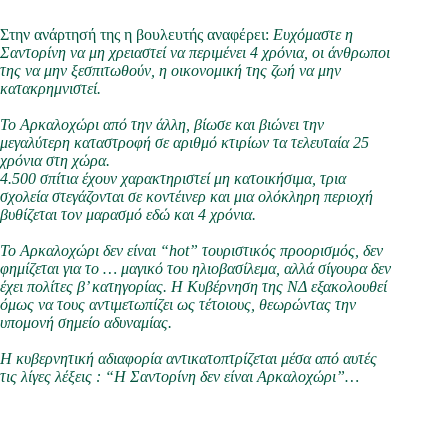
Στην ανάρτησή της η βουλευτής αναφέρει:
Ευχόμαστε η
Σαντορίνη να μη χρειαστεί να περιμένει 4 χρόνια, οι άνθρωποι
της να μην ξεσπιτωθούν, η οικονομική της ζωή να μην
κατακρημνιστεί.
Το Αρκαλοχώρι από την άλλη, βίωσε και βιώνει την
μεγαλύτερη καταστροφή σε αριθμό κτιρίων τα τελευταία 25
χρόνια στη χώρα.
4.500 σπίτια έχουν χαρακτηριστεί μη κατοικήσιμα, τρια
σχολεία στεγάζονται σε κοντέινερ και μια ολόκληρη περιοχή
βυθίζεται τον μαρασμό εδώ και 4 χρόνια.
Το Αρκαλοχώρι δεν είναι “hot” τουριστικός προορισμός, δεν
φημίζεται για το … μαγικό του ηλιοβασίλεμα, αλλά σίγουρα δεν
έχει πολίτες β’ κατηγορίας. Η Κυβέρνηση της ΝΔ εξακολουθεί
όμως να τους αντιμετωπίζει ως τέτοιους, θεωρώντας την
υπομονή σημείο αδυναμίας.
Η κυβερνητική αδιαφορία αντικατοπτρίζεται μέσα από αυτές
τις λίγες λέξεις : “Η Σαντορίνη δεν είναι Αρκαλοχώρι”…