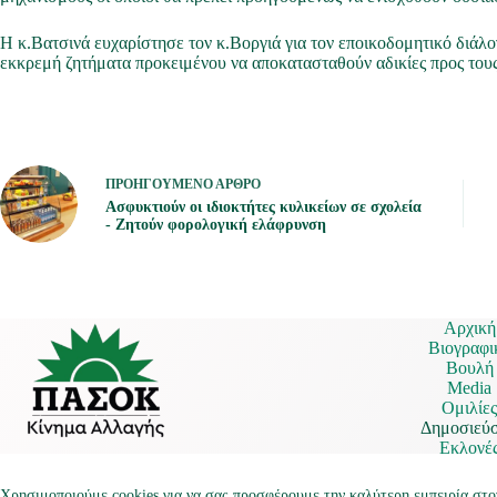
Η κ.Βατσινά ευχαρίστησε τον κ.Βοργιά για τον εποικοδομητικό διάλο
εκκρεμή ζητήματα προκειμένου να αποκατασταθούν αδικίες προς του
ΠΡΟΗΓΟΎΜΕΝΟ
ΆΡΘΡΟ
Ασφυκτιούν οι ιδιοκτήτες κυλικείων σε σχολεία
- Ζητούν φορολογική ελάφρυνση
Αρχική
Βιογραφι
Βουλή
Media
Ομιλίε
Δημοσιεύσ
Εκλογέ
Επικοινω
Πολιτική απορρήτου
Χρησιμοποιούμε cookies για να σας προσφέρουμε την καλύτερη εμπειρία στο