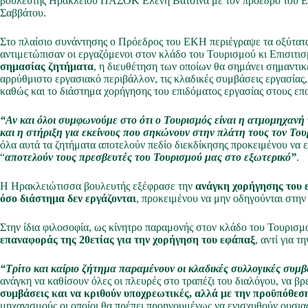
βουλευτής Ηρακλείου ΠΑΣΟΚ Ελένη Βατσινά με τον πρόεδρο του Ερ
Σαββάτου.
Στο πλαίσιο συνάντησης ο Πρόεδρος του ΕΚΗ περιέγραψε τα οξύτατα 
αντιμετώπισαν οι εργαζόμενοι στον κλάδο του Τουρισμού κι Επισιτισ
σημασίας ζητήματα
, η διευθέτηση των οποίων θα σημάνει σημαντικ
αρρύθμιστο εργασιακό περιβάλλον, τις κλαδικές συμβάσεις εργασίας,
καθώς και το διάστημα χορήγησης του επιδόματος εργασίας στους επ
“Αν και όλοι συμφωνούμε στο ότι ο Τουρισμός είναι η ατμομηχανή 
και η στήριξη για εκείνους που σηκώνουν στην πλάτη τους τον Το
όλα αυτά τα ζητήματα αποτελούν πεδίο διεκδίκησης προκειμένου να ε
“
αποτελούν τους πρεσβευτές του Τουρισμού μας στο εξωτερικό”
.
Η Ηρακλειώτισσα βουλευτής εξέφρασε την
ανάγκη χορήγησης του ε
όσο διάστημα δεν εργάζονται
, προκειμένου να μην οδηγούνται στην
Στην ίδια φιλοσοφία, ως κίνητρο παραμονής στον κλάδο του Τουρισμο
επαναφοράς της 20ετίας για την χορήγηση του εφάπαξ
, αντί για 
“Τρίτο και καίριο ζήτημα παραμένουν οι κλαδικές συλλογικές συμ
ανάγκη να καθίσουν όλες οι πλευρές στο τραπέζι του διαλόγου, να βρ
συμβάσεις και να κριθούν υποχρεωτικές, αλλά με την προϋπόθεση 
μηχανισμούς οι οποίοι θα πρέπει προηγουμένως να ενισχυθούν ουσια