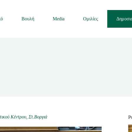
κό
Βουλή
Media
Ομιλίες
Δημοσιε
ικού Κέντρου, Στ.Βοργιά
P