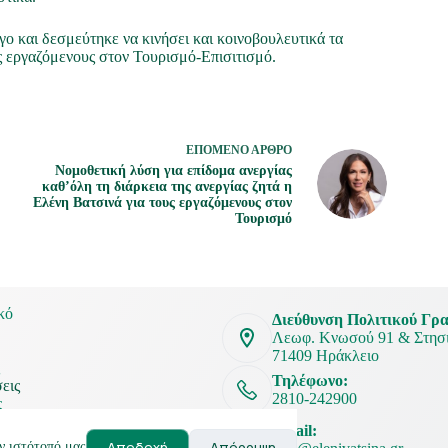
γο και δεσμεύτηκε να κινήσει και κοινοβουλευτικά τα
ς εργαζόμενους στον Τουρισμό-Επισιτισμό.
ΕΠΌΜΕΝΟ
ΆΡΘΡΟ
Νομοθετική λύση για επίδομα ανεργίας
καθ’όλη τη διάρκεια της ανεργίας ζητά η
Ελένη Βατσινά για τους εργαζόμενους στον
Τουρισμό
κό
Διεύθυνση Πολιτικού Γρα
Λεωφ. Κνωσού 91 & Στησι
71409 Ηράκλειο
ς
Τηλέφωνο:
εις
2810-242900
ς
νία
Email:
Αποδοχή
Απόρριψη
ν ιστότοπό μας