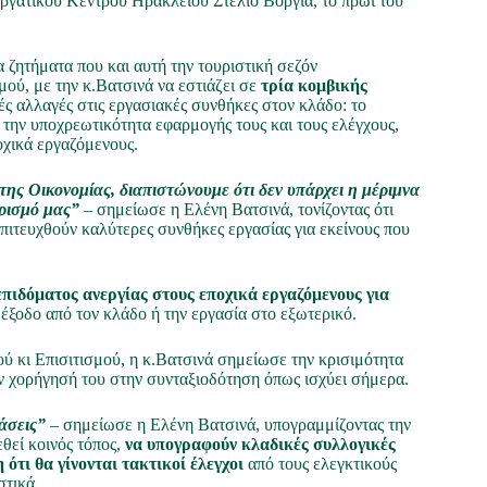
γατικού Κέντρου Ηρακλείου Στέλιο Βοργιά, το πρωί του
ζητήματα που και αυτή την τουριστική σεζόν
μού, με την κ.Βατσινά να εστιάζει σε
τρία κομβικής
ές αλλαγές στις εργασιακές συνθήκες στον κλάδο: το
 την υποχρεωτικότητα εφαρμογής τους και τους ελέγχους,
οχικά εργαζόμενους.
της Οικονομίας, διαπιστώνουμε ότι δεν υπάρχει η μέριμνα
υρισμό μας”
– σημείωσε η Ελένη Βατσινά, τονίζοντας ότι
πιτευχθούν καλύτερες συνθήκες εργασίας για εκείνους που
πιδόματος ανεργίας στους εποχικά εργαζόμενους για
 έξοδο από τον κλάδο ή την εργασία στο εξωτερικό.
ύ κι Επισιτισμού, η κ.Βατσινά σημείωσε την κρισιμότητα
την χορήγησή του στην συνταξιοδότηση όπως ισχύει σήμερα.
βάσεις”
– σημείωσε η Ελένη Βατσινά, υπογραμμίζοντας την
εθεί κοινός τόπος,
να υπογραφούν κλαδικές συλλογικές
ότι θα γίνονται τακτικοί έλεγχοι
από τους ελεγκτικούς
στικά.