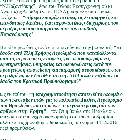
πλέον – έσοδα της Υπηρεσίας από το αεροδρόμιο
“Ν.Καζαντζάκης” μέσω του Τέλους Εκσυγχρονισμού κι
Ανάπτυξης Αερολιμένων (ΤΕΑΑ), παρ’όλο που – όπως
τονίζεται –
“σήμερα επωμίζεται όλες τις λειτουργικές και
επενδυτικές δαπάνες (και αεροναυτιλίας) διαχείρισης του
αεροδρομίου που απορρέουν από την σύμβαση
Παραχώρησης”
.
Παράλληλα, όπως τονίζεται απαντώντας στην βουλευτή,
“τα
έσοδα από Τέλη Χρήσης Αερολιμένα που καταβάλλονται
από τις αεροπορικές εταιρείες για τις προσφερόμενες
εξυπηρετήσεις, υπηρεσίες και διευκολύνσεις κατά την
προσγείωση-απογείωση και παραμονή αεροσκάφους στον
αερολιμένα, δεν διατίθενται στην ΥΠΑ αλλά ενισχύουν τα
έσοδα του Κρατικού Προϋπολογισμού”
.
Ως εκ τούτου,
“η υποχρηματοδότηση αποτελεί το δεδομένο
των τελευταίων ετών για το πολύπαθο Διεθνές Αεροδρόμιο
του Ηρακλείου, που σηκώνει το μεγαλύτερο φορτίο των
αφίξεων στην Κρήτη”
– τονίζει η βουλευτής Ηρακλείου,
απέναντι στα πενιχρά οικονομικά μέσα του αεροδρομίου
αλλά και τις χρονοβόρες διαδικασίες του νόμου 4412/2016
περί προμηθειών.