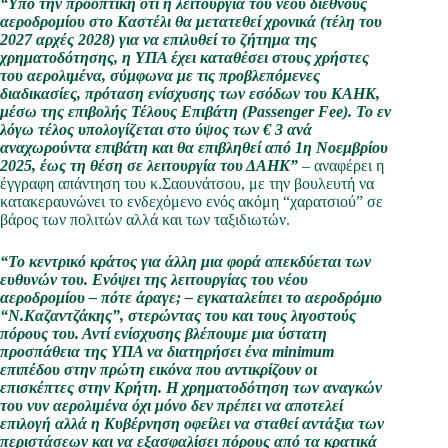
“Υπό την προοπτική ότι η λειτουργία του νέου διεθνούς
αεροδρομίου στο Καστέλι θα μετατεθεί χρονικά (τέλη του
2027 αρχές 2028) για να επιλυθεί το ζήτημα της
χρηματοδότησης, η ΥΠΑ έχει καταθέσει στους χρήστες
του αερολιμένα, σύμφωνα με τις προβλεπόμενες
διαδικασίες, πρόταση ενίσχυσης των εσόδων του ΚΑΗΚ,
μέσω της επιβολής Τέλους Επιβάτη (Passenger Fee). Το εν
λόγω τέλος υπολογίζεται στο ύψος των € 3 ανά
αναχωρούντα επιβάτη και θα επιβληθεί από 1η Νοεμβρίου
2025, έως τη θέση σε λειτουργία του ΔΑΗΚ”
– αναφέρει η
έγγραφη απάντηση του κ.Σαουνάτσου, με την βουλευτή να
κατακεραυνώνει το ενδεχόμενο ενός ακόμη “χαρατσιού” σε
βάρος των πολιτών αλλά και των ταξιδιωτών.
“Το κεντρικό κράτος για άλλη μια φορά απεκδύεται των
ευθυνών του. Ενόψει της λειτουργίας του νέου
αεροδρομίου – πότε άραγε; – εγκαταλείπει το αεροδρόμιο
“Ν.Καζαντζάκης”, στερώντας του και τους λιγοστούς
πόρους του. Αντί ενίσχυσης βλέπουμε μια ύστατη
προσπάθεια της ΥΠΑ να διατηρήσει ένα minimum
επιπέδου στην πρώτη εικόνα που αντικρίζουν οι
επισκέπτες στην Κρήτη.
Η χρηματοδότηση των αναγκών
του νυν αερολιμένα όχι μόνο δεν πρέπει να αποτελεί
επιλογή αλλά η Κυβέρνηση οφείλει να σταθεί αντάξια των
περιστάσεων και να εξασφαλίσει πόρους από τα κρατικά