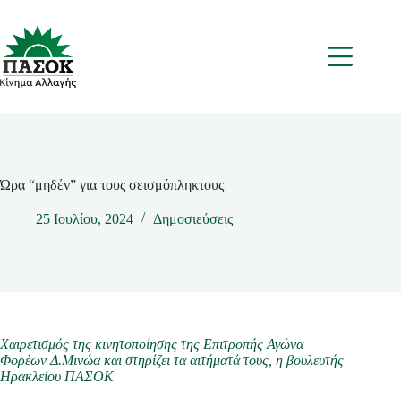
Μετάβαση
στο
περιεχόμενο
Μενου
Ώρα “μηδέν” για τους σεισμόπληκτους
25 Ιουλίου, 2024
Δημοσιεύσεις
Χαιρετισμός της κινητοποίησης της Επιτροπής Αγώνα
Φορέων Δ.Μινώα και στηρίζει τα αιτήματά τους, η βουλευτής
Ηρακλείου ΠΑΣΟΚ