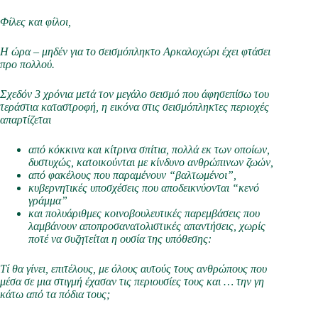
Φίλες και φίλοι,
Η ώρα – μηδέν για το σεισμόπληκτο Αρκαλοχώρι έχει φτάσει
προ πολλού.
Σχεδόν 3 χρόνια μετά τον μεγάλο σεισμό που άφησε
πίσω του
τεράστια καταστροφή, η εικόνα στις σεισμόπληκτες περιοχές
απαρτίζεται
από κόκκινα και κίτρινα σπίτια, πολλά εκ των οποίων,
δυστυχώς, κατοικούνται με κίνδυνο ανθρώπινων ζωών,
από φακέλους που παραμένουν “βαλτωμένοι”,
κυβερνητικές υποσχέσεις που αποδεικνύονται “κενό
γράμμα”
και πολυάριθμες κοινοβουλευτικές παρεμβάσεις που
λαμβάνουν αποπροσανατολιστικές απαντήσεις, χωρίς
ποτέ να
συζητ
εί
ται
η ουσία της υπόθεσης:
Τί θα γίνει, επιτέλους, με όλους αυτούς τους ανθρώπους που
μέσα σε μια στιγμή έχασαν τις περιουσίες τους και … την γη
κάτω από τα πόδια τους;