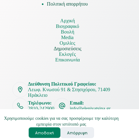
Πολιτική απορρήτου
Αρχική
Βιογραφικό
Βουλή
Media
Ομιλίες
Δημοσιεύσεις
Εκλογές
Επικοινωνία
Διεύθυνση Πολιτικού Γραφείου:
Λεωφ. Κνωσού 91 & Στησιχόρου, 71409
Ηράκλειο
Τηλέφωνο:
Email:
2810-242900
info@elenivatsina.gr
Χρησιμοποιούμε cookies για να σας προσφέρουμε την καλύτερη
εμπειρία στον ιστότοπό μας
Αποδοχή
Απόρριψη
Ελένη Βατσινά Copyright © 2026