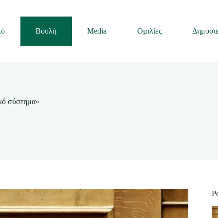
κό
Βουλή
Media
Ομιλίες
Δημοσιε
ακό σύστημα»
P