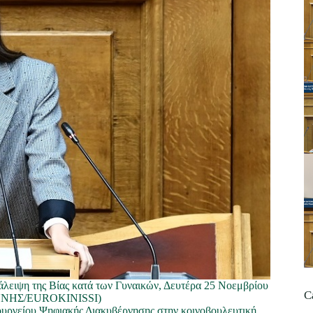
άλειψη της Βίας κατά των Γυναικών, Δευτέρα 25 Νοεμβρίου
C
ΝΝΗΣ/EUROKINISSI)
υργείου Ψηφιακής Διακυβέρνησης στην κοινοβουλευτική