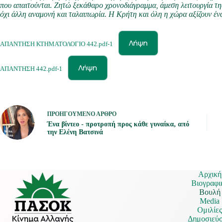
που απαιτούνται. Ζητώ ξεκάθαρο χρονοδιάγραμμα, άμεση λειτουργία τ
όχι άλλη αναμονή και ταλαιπωρία. Η Κρήτη και όλη η χώρα αξίζουν έν
Λήψη
ΑΠΑΝΤΗΣΗ ΚΤΗΜΑΤΟΛΟΓΙΟ 442.pdf-1
Λήψη
ΑΠΑΝΤΗΣΗ 442.pdf-1
ΠΡΟΗΓΟΎΜΕΝΟ
ΆΡΘΡΟ
Ένα βίντεο - προτροπή προς κάθε γυναίκα, από
την Ελένη Βατσινά
Αρχική
Βιογραφι
Βουλή
Media
Ομιλίε
Δημοσιεύσ