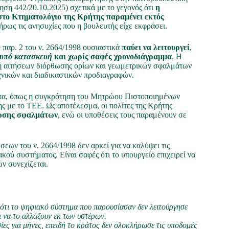
η 442/20.10.2025) σχετικά με το γεγονός ότι
η
το Κτηματολόγιο της Κρήτης παραμένει εκτός
ως τις ανησυχίες που η βουλευτής είχε εκφράσει.
 παρ. 2 του ν. 2664/1998 ουσιαστικά
παύει να λειτουργεί
,
υπό κατασκευή
και χωρίς σαφές χρονοδιάγραμμα
. Η
ή αιτήσεων διόρθωσης ορίων και γεωμετρικών σφαλμάτων
εχνικών και διαδικαστικών προδιαγραφών.
ματα, όπως η συγκρότηση του Μητρώου Πιστοποιημένων
 με το ΤΕΕ. Ως αποτέλεσμα, οι πολίτες της Κρήτης
θωσης σφαλμάτων
, ενώ οι υποθέσεις τους παραμένουν σε
εων του ν. 2664/1998 δεν αρκεί για να καλύψει τις
κού συστήματος. Είναι σαφές ότι το υπουργείο επιχειρεί να
ν συνεχίζεται.
 ότι το ψηφιακό σύστημα που παρουσίασαν δεν λειτούργησε
ι να το αλλάξουν εκ των υστέρων.
ίες για μήνες, επειδή το κράτος δεν ολοκλήρωσε τις υποδομές