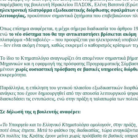
παρέμβαση της βουλευτή Ηρακλείου ΠΑΣΟΚ, Ελένη Βατσινά (Ερώτησ
ηλεκτρονική πλατφόρμα εξωδικαστικής διόρθωσης σφαλμάτων σ
λειτουργίας,
προκύπτουν σημαντικά ζητήματα που επιβεβαιώνουν πλήρ
Όπως επίσημα αναφέρεται, η μέχρι σήμερα διαδικασία του άρθρου 19
ενώ
το νέο σύστημα που θα την αντικαταστήσει βρίσκεται ακόμη
πλατφόρμα «Μεταβολές» – που προορίζεται για ηλεκτρονική υποβολ
– δεν είναι ακόμη έτοιμη, καθώς εκκρεμεί ο καθορισμός κρίσιμων τ
Το ίδιο το Κτηματολόγιο αναγνωρίζει ότι απομένουν σημαντικά βή
Μηχανικών και η εφαρμογή της πρόσφατης Προγραμματικής Σύμβασης
μένουν
χωρίς ουσιαστική πρόσβαση σε βασικές υπηρεσίες διόρ
εκκρεμότητα.
Παράλληλα, η επίκληση του γενικού πλαισίου εξωδικαστικών διορθώσ
ανάγκες που έχουν δημιουργηθεί από την απουσία λειτουργικού ψηφια
διασκεδάσει τις εντυπώσεις, ενώ στην πράξη η ταλαιπωρία των πολιτώ
Σε δήλωσή της η βουλευτής αναφέρει:
«Το Υπουργείο και το Ελληνικό Κτηματολόγιο ομολογούν, στην πράξη,
ποτέ όπως έπρεπε. Μετά το φιάσκο της διαδικασίας, τώρα αναγκάζοντα
Οι πολίτες της Κρήτης έχουν μείνει χωρίς πρόσβαση σε βασικές υπηρεσ